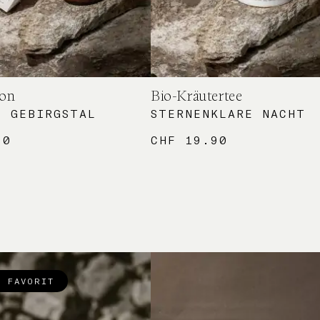
ion
Bio-Kräutertee
S GEBIRGSTAL
STERNENKLARE NACHT
90
CHF
19.90
R FAVORIT