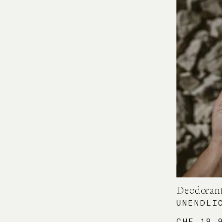
Deodoran
UNENDLI
CHF
19.