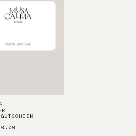
e
ER
KGUTSCHEIN
0.00