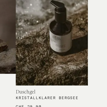
Duschgel
KRISTALLKLARER BERGSEE
CHF
29.90