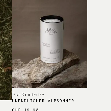
Bio-Kräutertee
UNENDLICHER ALPSOMMER
CHF
19.90