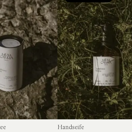
tee
Handseife