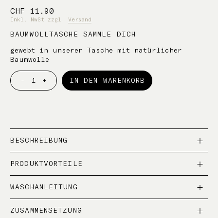
CHF
11.90
Inkl. MwSt.
zzgl.
Versand
BAUMWOLLTASCHE SAMMLE DICH
gewebt in unserer Tasche mit natürlicher
Baumwolle
Alternative:
-
+
IN DEN WARENKORB
TASCHE
CALMA
Menge
BESCHREIBUNG
PRODUKTVORTEILE
WASCHANLEITUNG
ZUSAMMENSETZUNG