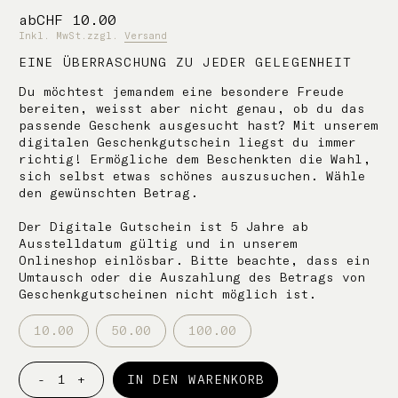
ab
CHF
10.00
Inkl. MwSt.
zzgl.
Versand
EINE ÜBERRASCHUNG ZU JEDER GELEGENHEIT
Du möchtest jemandem eine besondere Freude
bereiten, weisst aber nicht genau, ob du das
passende Geschenk ausgesucht hast? Mit unserem
digitalen Geschenkgutschein liegst du immer
richtig! Ermögliche dem Beschenkten die Wahl,
sich selbst etwas schönes auszusuchen. Wähle
den gewünschten Betrag.
Der Digitale Gutschein ist 5 Jahre ab
Ausstelldatum gültig und in unserem
Onlineshop einlösbar. Bitte beachte, dass ein
Umtausch oder die Auszahlung des Betrags von
Geschenkgutscheinen nicht möglich ist.
10.00
50.00
100.00
-
+
IN DEN WARENKORB
Digitaler